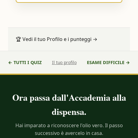
HOME
🎯 TEST
🕵 PROFILO
🏆
Vedi il tuo Profilo e i punteggi
→
CONSUMATORI
MAGAZINE
← TUTTI I QUIZ
Il tuo profilo
ESAME DIFFICILE →
CONTATTI
🛒 ACQUISTA
Ora passa dall'Accademia alla
dispensa.
Hai imparato a riconoscere l'olio vero. Il passo
successivo è avercelo in casa.