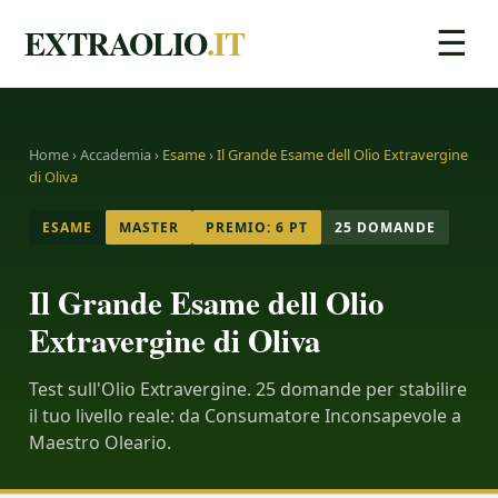
EXTRAOLIO
.IT
☰
Home
›
Accademia
›
Esame
›
Il Grande Esame dell Olio Extravergine
di Oliva
ESAME
MASTER
PREMIO: 6 PT
25 DOMANDE
Il Grande Esame dell Olio
Extravergine di Oliva
Test sull'Olio Extravergine. 25 domande per stabilire
il tuo livello reale: da Consumatore Inconsapevole a
Maestro Oleario.