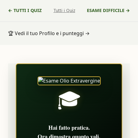
← TUTTI I QUIZ
Tutti i Quiz
ESAME DIFFICILE →
🏆
Vedi il tuo Profilo e i punteggi
→
🎓
Hai fatto pratica.
Ora dimostra quanto vali.