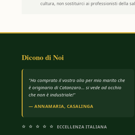
cultura, non sostituirci ai professionisti della sa
Dicono di Noi
"Sono calabrese e felice di acquistare olio della
mia terra. Molti altri usano olive estere, voi no."
— STEFANO, MODELLO
⭐ ⭐ ⭐ ⭐ ⭐
ECCELLENZA ITALIANA