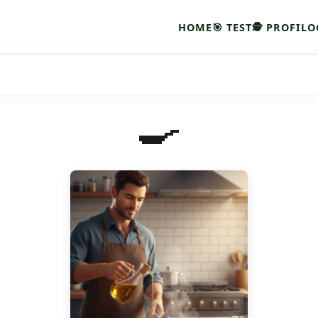
HOME
🎯 TEST
🕵 PROFILO
🍳