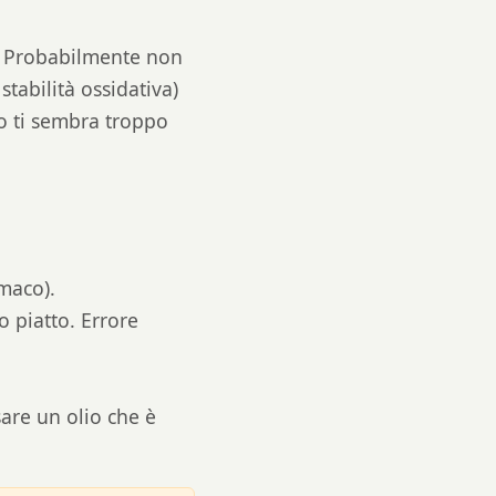
". Probabilmente non
tabilità ossidativa)
to ti sembra troppo
maco).
o piatto. Errore
sare un olio che è