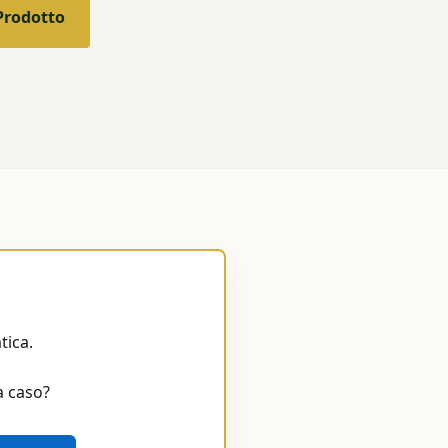
 Prodotto
tica.
a caso?