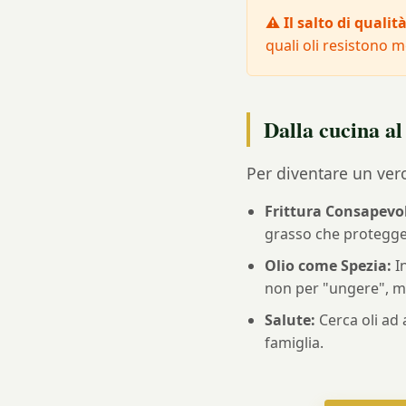
⚠️ Il salto di qualità
quali oli resistono m
Dalla cucina al
Per diventare un vero 
Frittura Consapevo
grasso che protegge i
Olio come Spezia:
In
non per "ungere", m
Salute:
Cerca oli ad 
famiglia.