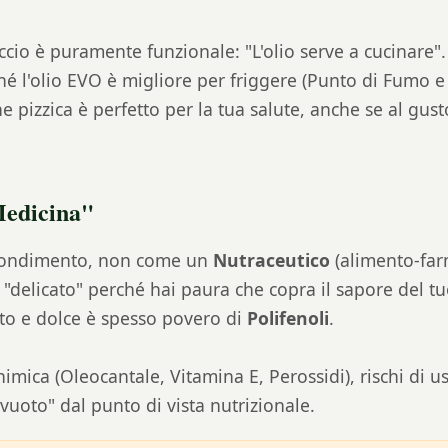
occio è puramente funzionale: "L'olio serve a cucinare
é l'olio EVO è migliore per friggere (Punto di Fumo e s
he pizzica è perfetto per la tua salute, anche se al gus
Medicina"
 condimento, non come un
Nutraceutico
(alimento-far
 "delicato" perché hai paura che copra il sapore del tu
to e dolce è spesso povero di
Polifenoli
.
imica (Oleocantale, Vitamina E, Perossidi), rischi di u
uoto" dal punto di vista nutrizionale.