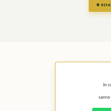
🔄 RIFA
In c
sanno 