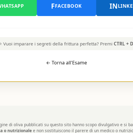
F
IN
WHATSAPP
FACEBOOK
LINK
⭐ Vuoi imparare i segreti della frittura perfetta? Premi
CTRL + 
← Torna all'Esame
rgine di oliva pubblicati su questo sito hanno scopo divulgativo e si 
a o nutrizionale
e non sostituiscono il parere di un medico o nutrizio