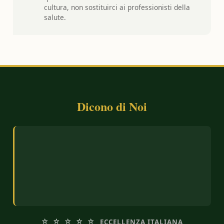
cultura, non sostituirci ai professionisti della
salute.
Dicono di Noi
"Sono calabrese e felice di acquistare olio della
mia terra. Molti altri usano olive estere, voi no."
— STEFANO, MODELLO
⭐ ⭐ ⭐ ⭐ ⭐
ECCELLENZA ITALIANA