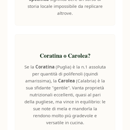
storia locale impossibile da replicare
altrove.
Coratina o Carolea?
Se la
Coratina
(Puglia) è la n.1 assoluta
per quantità di polifenoli (quindi
amarissima), la
Carolea
(Calabria) è la
sua sfidante "gentile". Vanta proprietà
nutrizionali eccellenti, quasi al pari
HOME
della pugliese, ma vince in equilibrio: le
sue note di mela e mandorla la
🎯 TEST
rendono molto più gradevole e
🕵 PROFILO
versatile in cucina.