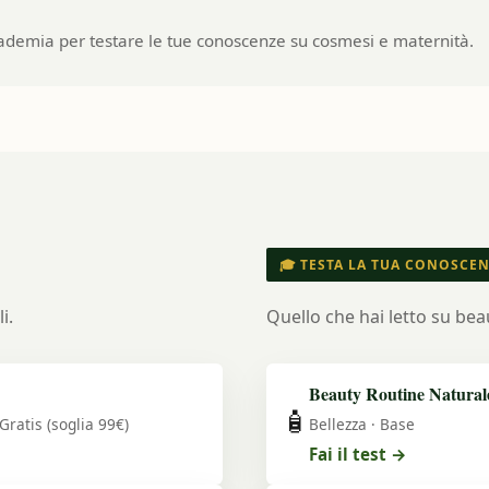
'Accademia per testare le tue conoscenze su cosmesi e maternità.
🎓 TESTA LA TUA CONOSCE
i.
Quello che hai letto su bea
Beauty Routine Natural
🧴
Gratis (soglia 99€)
Bellezza · Base
Fai il test →