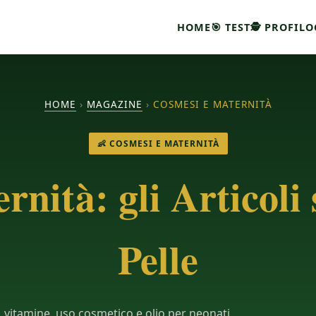
HOME
🎯 TEST
🕵 PROFILO
HOME
›
MAGAZINE
›
COSMESI E MATERNITÀ
👶 COSMESI E MATERNITÀ
nità: gli Articoli
Pelle
 vitamine, uso cosmetico e olio per neonati.