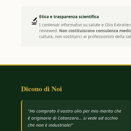
Etica e trasparenza scientifica
🔬
I contenuti informativi su salute e Olio ExtraVe
reviewed.
Non costituiscono consulenza medic
cultura, non sostituirci ai professionisti della sa
Dicono di Noi
"Sono calabrese e felice di acquistare olio della
mia terra. Molti altri usano olive estere, voi no."