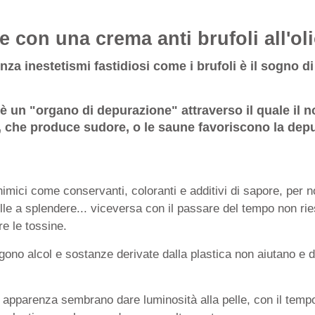
e con una crema anti brufoli all'ol
nza inestetismi fastidiosi come i brufoli è il sogno
e è un "organo di depurazione" attraverso il quale il
ica, che produce sudore, o le saune favoriscono la de
mici come conservanti, coloranti e additivi di sapore, per non
pelle a splendere... viceversa con il passare del tempo non ri
e le tossine.
ngono alcol e sostanze derivate dalla plastica non aiutano e
n apparenza sembrano dare luminosità alla pelle, con il temp