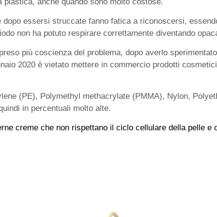
lla plastica, anche quando sono molto costose.
dopo essersi struccate fanno fatica a riconoscersi, essend
eriodo non ha potuto respirare correttamente diventando opac
reso più coscienza del problema, dopo averlo sperimentato, è 
ennaio 2020 è vietato mettere in commercio prodotti cosmetic
thylene (PE), Polymethyl methacrylate (PMMA), Nylon, Polyet
uindi in percentuali molto alte.
rne creme che non rispettano il ciclo cellulare della pelle e