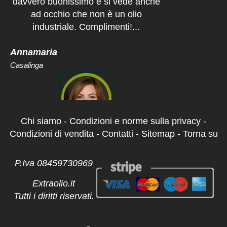
Annamaria
Casalinga
Ho comprato qui l'olio extravergine
per regalarlo ai miei genitori e sono
contenti perchè dopo tanti anni
Chi siamo
-
Condizioni e norme sulla privacy
-
hanno risentito antichi sapori. Anche
Condizioni di vendita
-
Contatti
-
Sitemap
-
Torna su
per me è ottimo quindi lo consiglio....
P.Iva 08459730969
Fiamma
Promotore finanziario
Extraolio.it
Tutti i diritti riservati.