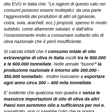
olio EVO in Italia che: "
Le ragioni di questo calo nei
consumi possono essere molteplici: da una parte
l’aggressività dei produttori di altri oli (girasole,
colza, soia, arachidi, ecc.) proposti, spesso in modo
subdolo, come altamente salutari, e dall’altra
l’ossessionante invito a consumare soltanto olio di
oliva nazionale che è però insufficiente.
Si calcola infatti che il
consumo totale di olio
extravergine di oliva in Italia
oscilli
tra le 500.000
e le 600.000 tonnellate
. Nelle annate “buone
” la
produzione nazionale è intorno alle 300.000 -
350.000 tonnellat
e. Inoltre riusciamo a
esportare
ogni anno circa 300 – 400 mila tonnellate
.
E’ evidente che qualcosa non quadra e
senza le
massicce importazioni di olio di oliva da altri
Paesi non avremmo olio a sufficienza per noi e
,
soprattutto, non ci sarebbe l’olio che la nostra