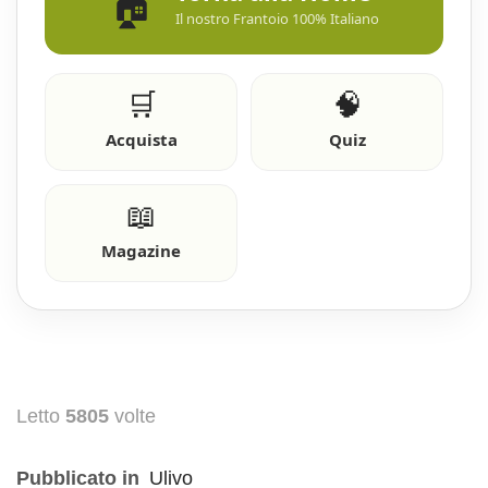
🏠
Il nostro Frantoio 100% Italiano
🛒
🧠
Acquista
Quiz
📖
Magazine
Letto
5805
volte
Pubblicato in
Ulivo