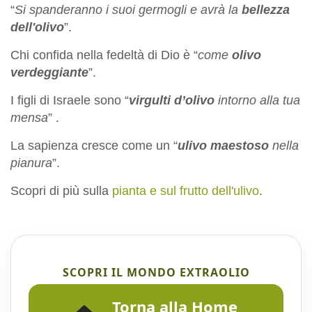
“
Si spanderanno i suoi germogli e avrà la
bellezza
dell'olivo
”.
Chi confida nella fedeltà di Dio è “
come
olivo
verdeggiante
”.
I figli di Israele sono “
virgulti d’olivo
intorno alla tua
mensa
” .
La sapienza cresce come un “
ulivo maestoso
nella
pianura
”.
Scopri di più sulla
pianta e sul frutto dell'ulivo
.
SCOPRI IL MONDO EXTRAOLIO
Torna alla Home