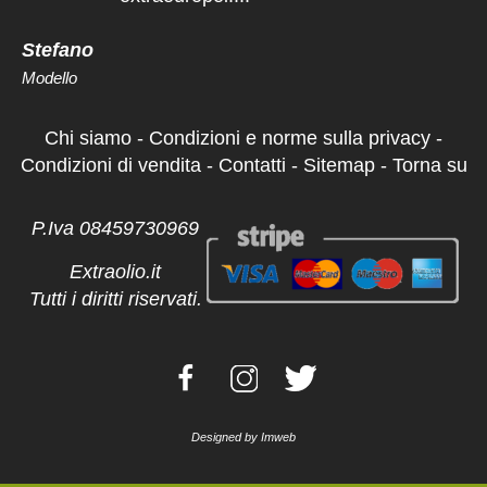
Stefano
Modello
Chi siamo
-
Condizioni e norme sulla privacy
-
Condizioni di vendita
-
Contatti
-
Sitemap
-
Torna su
L'operatore che mi ha risposto al call
center è stato gentilissimo e mi ha
P.Iva 08459730969
dato molte informazioni sull'olio che
Extraolio.it
non sapevo, così mi sono convinta
Tutti i diritti riservati.
ad acquistare e sono molto
soddisfatta del mio ordine....
Federica
Estetista
Designed by
Imweb