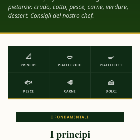
pietanze: crudo, cotto, pesce, carne, verdure,
dessert. Consigli del nostro chef.
📐
🥗
🍳
PRINCIPI
PIATTI CRUDI
PIATTI COTTI
🐟
🥩
🍰
PESCE
CARNE
DOLCI
I FONDAMENTALI
I principi