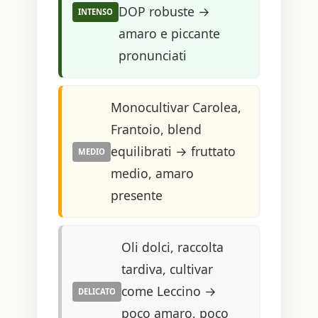
DOP robuste →
INTENSO
amaro e piccante
pronunciati
Monocultivar Carolea,
Frantoio, blend
equilibrati → fruttato
MEDIO
medio, amaro
presente
Oli dolci, raccolta
tardiva, cultivar
come Leccino →
DELICATO
poco amaro, poco