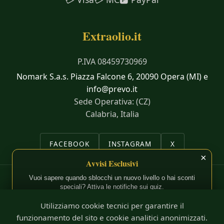
Extraolio.it
P.IVA 08459730969
Nomark S.a.s. Piazza Falcone 6, 20090 Opera (MI) e
info@prevo.it
Sede Operativa: (CZ)
Calabria, Italia
FACEBOOK
INSTAGRAM
X
×
Avvisi Esclusivi
Vuoi sapere quando sblocchi un nuovo livello o hai sconti
© 2025 Olio ExtraVergine di Oliva -
Extraolio.it
- Tutti i diritti
speciali? Attiva le notifiche sui quiz.
riservati.
Utilizziamo cookie tecnici per garantire il
Attiva Notifiche
funzionamento del sito e cookie analitici anonimizzati.