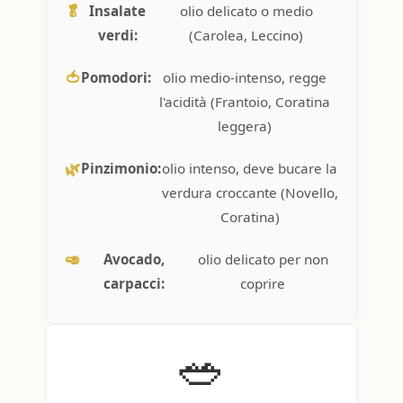
🥬
Insalate
olio delicato o medio
verdi:
(Carolea, Leccino)
🍅
Pomodori:
olio medio-intenso, regge
l'acidità (Frantoio, Coratina
leggera)
🌿
Pinzimonio:
olio intenso, deve bucare la
verdura croccante (Novello,
Coratina)
🥑
Avocado,
olio delicato per non
carpacci:
coprire
🥗