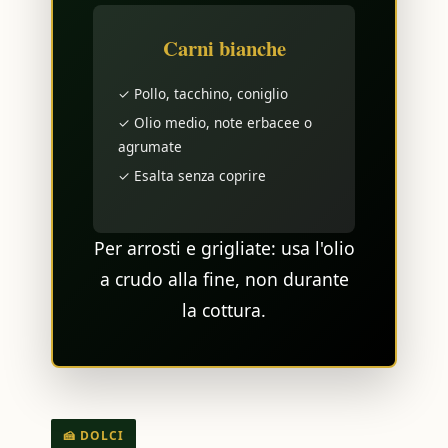
🕵 PROFILO
CONSUMATORI
Carni bianche
MAGAZINE
✓ Pollo, tacchino, coniglio
CONTATTI
✓ Olio medio, note erbacee o
agrumate
🛒 ACQUISTA
✓ Esalta senza coprire
Per arrosti e grigliate: usa l'olio
a crudo alla fine, non durante
la cottura.
🍰 DOLCI