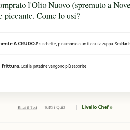
omprato l'Olio Nuovo (spremuto a Nov
e piccante. Come lo usi?
amente A CRUDO.
Bruschette, pinzimonio o un filo sulla zuppa. Scaldar
 frittura.
Così le patatine vengono più saporite.
|
Livello Chef »
Tutti i Quiz
Rifai il Test