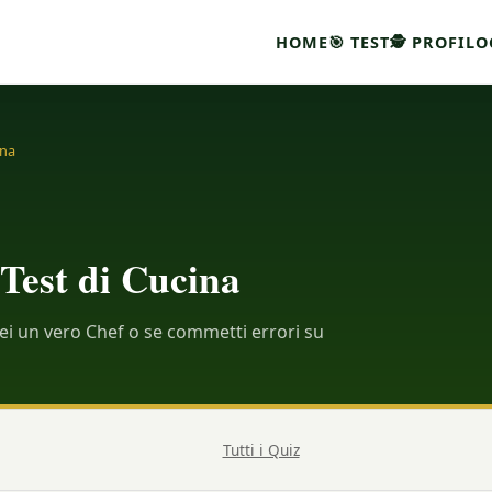
HOME
🎯 TEST
🕵 PROFILO
ina
 Test di Cucina
sei un vero Chef o se commetti errori su
Tutti i Quiz