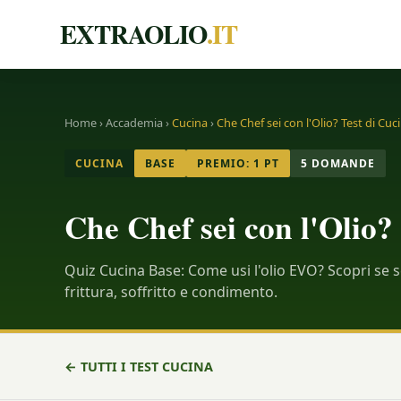
EXTRAOLIO
.IT
Home
›
Accademia
›
Cucina
›
Che Chef sei con l'Olio? Test di Cuc
CUCINA
BASE
PREMIO: 1 PT
5 DOMANDE
Che Chef sei con l'Olio?
Quiz Cucina Base: Come usi l'olio EVO? Scopri se 
frittura, soffritto e condimento.
← TUTTI I TEST CUCINA