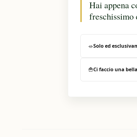
Hai appena c
freschissimo 
🥗
Solo ed esclusiv
🍟
Ci faccio una bella