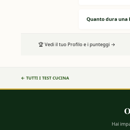
Quanto dura una bo
🏆
Vedi il tuo Profilo e i punteggi
→
← TUTTI I TEST CUCINA
O
Hai impa