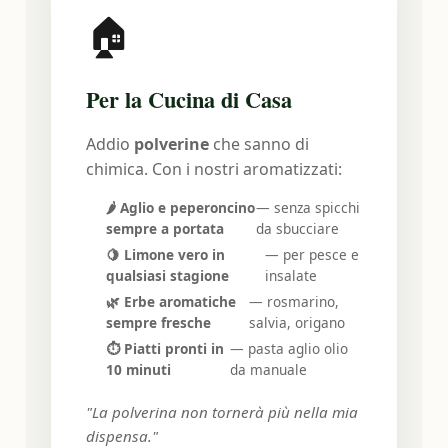
🏠
Per la Cucina di Casa
Addio
polverine
che sanno di
chimica. Con i nostri aromatizzati:
🌶️ Aglio e peperoncino
— senza spicchi
HOME
sempre a portata
da sbucciare
🎯 TEST
🍋 Limone vero in
— per pesce e
qualsiasi stagione
insalate
🕵 PROFILO
🌿 Erbe aromatiche
— rosmarino,
CONSUMATORI
sempre fresche
salvia, origano
⏱️ Piatti pronti in
— pasta aglio olio
MAGAZINE
10 minuti
da manuale
CONTATTI
"La polverina non tornerà più nella mia
dispensa."
🛒 ACQUISTA