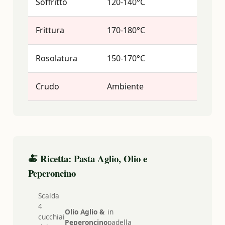
Soffritto
120-140°C
EVO
Frittura
170-180°C
EVO 
Rosolatura
150-170°C
EVO
Crudo
Ambiente
EVO
🍝 Ricetta: Pasta Aglio, Olio e
Peperoncino
Scalda
4
Olio Aglio &
in
cucchiai
Peperoncino
padella