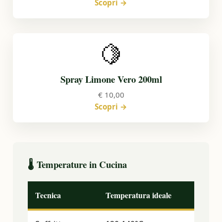
Scopri →
🍋
Spray Limone Vero 200ml
€ 10,00
Scopri →
🌡️ Temperature in Cucina
Tecnica
Temperatura ideale
Olio